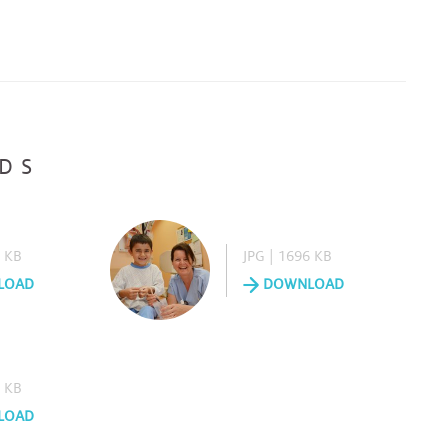
DS
8 KB
JPG | 1696 KB
LOAD
DOWNLOAD
1 KB
LOAD