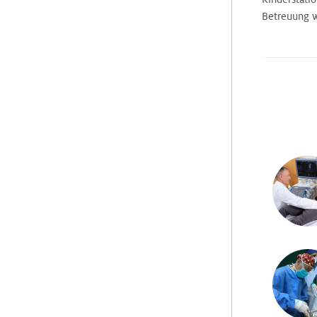
Unsere
Betreuung w
Turnusärzte