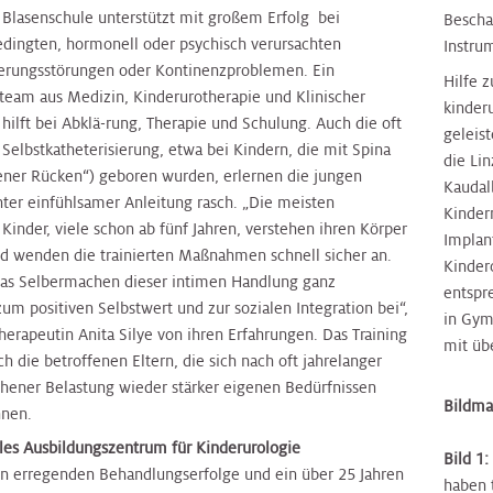
 Blasenschule unterstützt mit großem Erfolg bei
Bescha
edingten, hormonell oder psychisch verursachten
Instru
erungsstörungen oder Kontinenzproblemen. Ein
Hilfe 
nteam aus Medizin, Kinderurotherapie und Klinischer
kinder
hilft bei Abklä-rung, Therapie und Schulung. Auch die oft
geleis
Selbstkatheterisierung, etwa bei Kindern, die mit Spina
die Li
fener Rücken“) geboren wurden, erlernen die jungen
Kaudal
nter einfühlsamer Anleitung rasch. „Die meisten
Kinder
Kinder, viele schon ab fünf Jahren, verstehen ihren Körper
Implant
nd wenden die trainierten Maßnahmen schnell sicher an.
Kinder
das Selbermachen dieser intimen Handlung ganz
entspr
um positiven Selbstwert und zur sozialen Integration bei“,
in Gym
herapeutin Anita Silye von ihren Erfahrungen. Das Training
mit üb
ch die betroffenen Eltern, die sich nach oft jahrelanger
hener Belastung wieder stärker eigenen Bedürfnissen
Bildmat
nen.
ales Ausbildungszentrum für Kinderurologie
Bild 1:
n erregenden Behandlungserfolge und ein über 25 Jahren
haben 