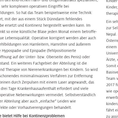
n des kind-lichen Harn- und Urogenitaltrakts spezialisiert,
Kinder
e sehr komplexen operativen Eingriffe bei
Kinder,
ildungen. So hat das Team beispielsweise eine Technik
therap
ert, mit der aus einem Stück Dünndarm fehlendes
Ein seh
e ersetzt und Kontinenz hergestellt werden kann. Im
zur Sel
enkt so eine künstliche Blase jeden Monat einem betroffe-
Nepal.
ue Lebensqualität. Operative korrigiert werden aber auch
Österr
hlbildungen von Harnleitern, Harnröhre und äußerem
einem 
e Hypospadie und Epispadie (fehlpositionierte
Univer
ffnung auf der Unter- bzw. Oberseite des Penis) oder
Ärzte,
tand. Ein weiteres Fachgebiet der Abteilung ist die
Somit 
und Therapie von Nierenerkrankungen bei Kindern. So wird
Basisv
 schonendes minimalinvasives Verfahren zur Entfernung
Team v
teinen durch Zerpulsen mit einem Laser angewandt, das
2017 f
 drei Tage Krankenhausaufenthalt erfordert und viele
wie op
operative Nebenwirkungen vermeidet. Selbstverständlich
erwerb
er Abteilung aber auch „einfache“ Leiden wie
kinder
ekte oder Vorhautverengungen behandelt.
fährt 
e bietet Hilfe bei Kontinenzproblemen
zu assi