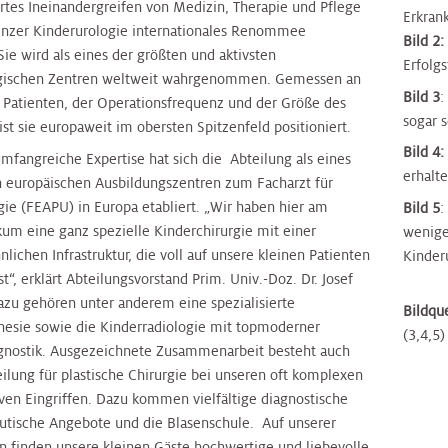
ertes Ineinandergreifen von Medizin, Therapie und Pflege
Erkran
inzer Kinderurologie internationales Renommee
Bild 2:
Sie wird als eines der größten und aktivsten
Erfolg
ogischen Zentren weltweit wahrgenommen. Gemessen an
Bild 3
:
r Patienten, der Operationsfrequenz und der Größe des
sogar s
st sie europaweit im obersten Spitzenfeld positioniert.
Bild 4:
mfangreiche Expertise hat sich die Abteilung als eines
erhalt
 europäischen Ausbildungszentren zum Facharzt für
gie (FEAPU) in Europa etabliert. „Wir haben hier am
Bild 5
:
kum eine ganz spezielle Kinderchirurgie mit einer
wenige
ichen Infrastruktur, die voll auf unsere kleinen Patienten
Kinder
ist“, erklärt Abteilungsvorstand Prim. Univ.-Doz. Dr. Josef
azu gehören unter anderem eine spezialisierte
Bildque
hesie sowie die Kinderradiologie mit topmoderner
(3,4,5)
gnostik. Ausgezeichnete Zusammenarbeit besteht auch
ilung für plastische Chirurgie bei unseren oft komplexen
iven Eingriffen. Dazu kommen vielfältige diagnostische
utische Angebote und die Blasenschule. Auf unserer
on finden unsere kleinen Gäste hochwertige und liebevolle