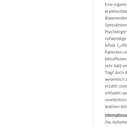
&
Orthopädie
Orthopädie
CT
Schilddrüsen-
Eine eigene
Andrologie
Zentrum
Zentrum
krankheitsb
Blasenentle
Palliative
Palliative
Spezialiste
Care
Care
Prostatazentrum
Speiseröhrenzentrum
Psychologie 
notwendige 
bifida („of
Pathologie
Pathologie
Sarkomzentrum
Thorax-
Patienten u
Zentrum
betroffenen 
Physikalische
Physikalische
sehr bald u
Schilddrüsen
Medizin
Medizin
Trägt doch 
Zentrum
Transplantationszentrum
wesentlich z
erzählt Urot
Plastische
Plastische
Speiseröhrenzentrum
entlastet au
Chirurgie
Chirurgie
ununterbroc
widmen kön
Thorax
Pneumologie
Pneumologie
Internation
Zentrum
Die Aufsehe