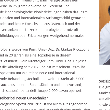
am Or-densklinikums Linz Barmherzige Schwestern
Seine in 25 Jahren erworbe-ne Exzellenz und
de kinderurologische Pionierleistungen haben das Team
tionalen und internationalen Aushängeschild gemacht.
nder und heute Erwachsene aus Österreich und der
 verdanken der Linzer Kinderurologie ein trotz oft
hlbildungen oder Erkrankungen weitgehend normales
rologie wurde von Prim. Univ- Doz. Dr. Markus Riccabona
nd in 20 Jahren als eine Topadresse in diesem
t etabliert. Sein Nachfolger Prim. Univ.-Doz. Dr. Josef
t die Abteilung seit 2012 und hat mit seinem Team ihr
pektrum um zahlreiche neue und international
ende Behandlungstechniken erweitert. Mehr als 3.000
Sozialp
le auch aus anderen Bundesländern und dem Ausland,
Die gro
ich stationär behandelt, knapp 2.000 davon operiert.
Marken
treiber bei neuen OP-Techniken
aus Al
ologische Spezialchirurgie ist vor allem auf angeborene
sowie 