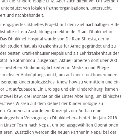
“ auf die Kinderurologie Linz. Aber auch direkt vor Ort werden
 unterstützt von lokalen Partnerorganisationen, untersucht,
iert und nachbehandelt.
r engagiertes aktuelles Projekt mit dem Ziel nachhaltiger Hilfe
bsthilfe ist ein Ausbildungsprojekt in der Stadt Dhulikhel in
 Das Dhulikhel Hospital wurde von Dr. Ram Shresta, der in
eich studiert hat, als Krankenhaus für Arme gegründet und zu
der besten Krankenhäuser Nepals und als Lehrkrankenhaus der
sität in Kathmandu ausgebaut. Aktuell arbeiten dort über 200
 es bestehen Studienmöglichkeiten in Medizin und Pflege.
ein idealer Anknüpfungspunkt, um auf einer funktionierenden
ersorgung kinderurologisches Know-how zu vermitteln und ein
or Ort aufzubauen. Ein Urologe und ein Kinderchirurg kamen
ür zwei bzw. drei Monate an die Linzer Abteilung, um klinisches
eratives Wissen auf dem Gebiet der Kinderurologie zu
en. Gemeinsam wurde ein Konzept zum Aufbau einer
urologischen Versorgung in Dhulikhel erarbeitet. Im Jahr 2018
ein Linzer Team nach Nepal, um bei ausgewählten Operationen
stieren. Zusätzlich werden die neuen Partner in Nepal bei der