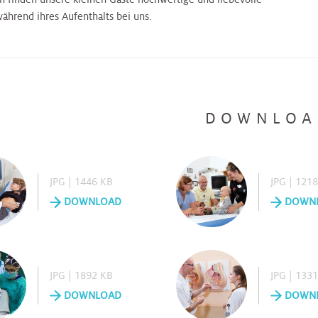
ährend ihres Aufenthalts bei uns.
DOWNLOA
JPG | 1446 KB
JPG | 121
DOWNLOAD
DOWN
JPG | 1892 KB
JPG | 133
DOWNLOAD
DOWN