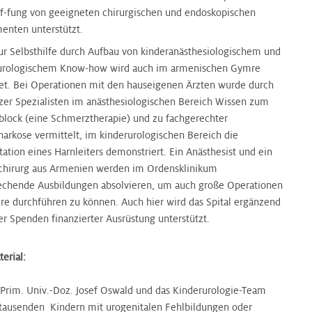
f-fung von geeigneten chirurgischen und endoskopischen
menten unterstützt.
zur Selbsthilfe durch Aufbau von kinderanästhesiologischem und
urologischem Know-how wird auch im armenischen Gymre
tet. Bei Operationen mit den hauseigenen Ärzten wurde durch
nzer Spezialisten im anästhesiologischen Bereich Wissen zum
block (eine Schmerztherapie) und zu fachgerechter
narkose vermittelt, im kinderurologischen Bereich die
ation eines Harnleiters demonstriert. Ein Anästhesist und ein
chirurg aus Armenien werden im Ordensklinikum
echende Ausbildungen absolvieren, um auch große Operationen
re durchführen zu können. Auch hier wird das Spital ergänzend
er Spenden finanzierter Ausrüstung unterstützt.
erial:
Prim. Univ.-Doz. Josef Oswald und das Kinderurologie-Team
tausenden Kindern mit urogenitalen Fehlbildungen oder