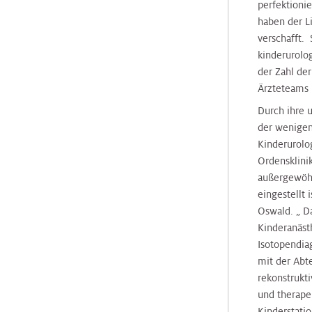
perfektioni
Radiologie
Radiologie
Transplantationszentrum
haben der L
verschafft. 
kinderurol
Radioonkologie
Radioonkologie
der Zahl de
Ärzteteams i
Urologie
Urologie
Durch ihre u
der wenigen
Kinderurolo
OP
OP
Ordensklini
außergewöhnl
eingestellt 
Onkologische
Onkologische
Oswald. „ D
Tagesklinik
Tagesklinik
Kinderanäst
Isotopendia
Operative
Operative
mit der Abte
Tagesklinik
Tagesklinik
rekonstrukt
und therape
Kinderstati