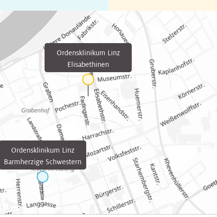
Ordensklinikum Linz
Elisabethinen
Ordensklinikum Linz
Barmherzige Schwestern