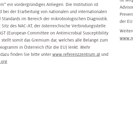
ist Mi
“ ein vordergründiges Anliegen. Die Institution ist
Adviso
d bei der Erarbeitung von nationalen und internationalen
Preven
Standards im Bereich der mikrobiologischen Diagnostik.
der EU
 Sitz des NAC-AT, der österreichische Verbindungsstelle
Weiter
AST (European Committee on Antimicrobial Susceptibility
www.re
d stellt somit das Gremium dar, welches alle Belange zum
iogramm in Österreich (für die EU) lenkt. Mehr
 dazu finden Sie bitte unter
www.referenzzentrum.at
und
.org
.