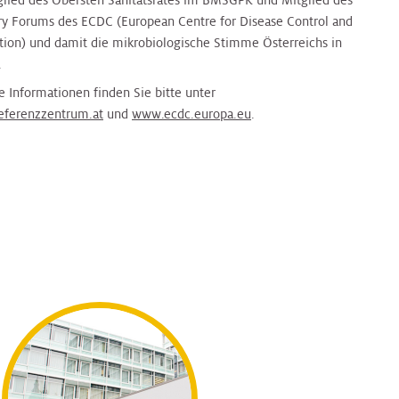
tglied des Obersten Sanitätsrates im BMSGPK und Mitglied des
ry Forums des ECDC (European Centre for Disease Control and
tion) und damit die mikrobiologische Stimme Österreichs in
.
e Informationen finden Sie bitte unter
ferenzzentrum.at
und
www.ecdc.europa.eu
.