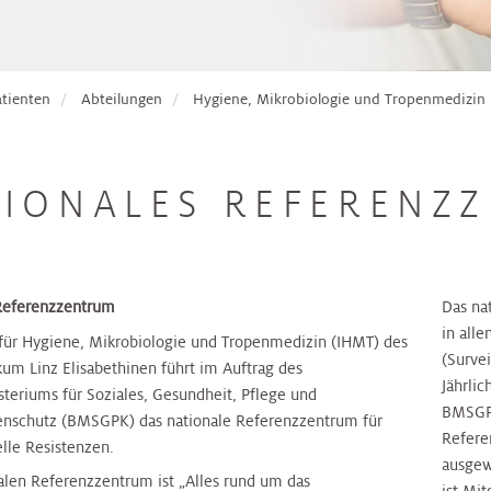
atienten
Abteilungen
Hygiene, Mikrobiologie und Tropenmedizin
TIONALES REFERENZ
Referenzzentrum
Das na
in all
t für Hygiene, Mikrobiologie und Tropenmedizin (IHMT) des
(Surve
kum Linz Elisabethinen führt im Auftrag des
Jährlic
teriums für Soziales, Gesundheit, Pflege und
BMSGPK
nschutz (BMSGPK) das nationale Referenzzentrum für
Refere
lle Resistenzen.
ausgew
len Referenzzentrum ist „Alles rund um das