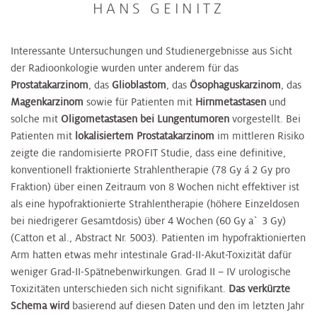
HANS GEINITZ
Interessante Untersuchungen und Studienergebnisse aus Sicht
der Radioonkologie wurden unter anderem für das
Prostatakarzinom
, das
Glioblastom
, das
Ösophaguskarzinom
, das
Magenkarzinom
sowie für Patienten mit
Hirnmetastasen
und
solche mit
Oligometastasen bei Lungentumoren
vorgestellt. Bei
Patienten mit
lokalisiertem Prostatakarzinom
im mittleren Risiko
zeigte die randomisierte PROFIT Studie, dass eine definitive,
konventionell fraktionierte Strahlentherapie (78 Gy á 2 Gy pro
Fraktion) über einen Zeitraum von 8 Wochen nicht effektiver ist
als eine hypofraktionierte Strahlentherapie (höhere Einzeldosen
bei niedrigerer Gesamtdosis) über 4 Wochen (60 Gy a` 3 Gy)
(Catton et al., Abstract Nr. 5003). Patienten im hypofraktionierten
Arm hatten etwas mehr intestinale Grad-II-Akut-Toxizität dafür
weniger Grad-II-Spätnebenwirkungen. Grad II – IV urologische
Toxizitäten unterschieden sich nicht signifikant.
Das verkürzte
Schema wird
basierend auf diesen Daten und den im letzten Jahr