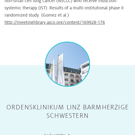
non-small cell lung cancer (NSCLC) who receive induction
systemic therapy (IST): Results of a multi-institutional phase II
randomized study. (Gomez et al.)
http://meetinglibrary.asco.org/content/169928-176
ORDENSKLINIKUM LINZ BARMHERZIGE
SCHWESTERN