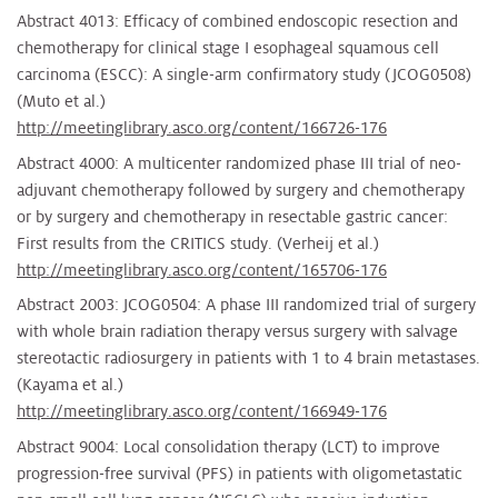
Abstract 4013: Efficacy of combined endoscopic resection and
chemotherapy for clinical stage I esophageal squamous cell
carcinoma (ESCC): A single-arm confirmatory study (JCOG0508)
(Muto et al.)
http://meetinglibrary.asco.org/content/166726-176
Abstract 4000: A multicenter randomized phase III trial of neo-
adjuvant chemotherapy followed by surgery and chemotherapy
or by surgery and chemotherapy in resectable gastric cancer:
First results from the CRITICS study. (Verheij et al.)
http://meetinglibrary.asco.org/content/165706-176
Abstract 2003: JCOG0504: A phase III randomized trial of surgery
with whole brain radiation therapy versus surgery with salvage
stereotactic radiosurgery in patients with 1 to 4 brain metastases.
(Kayama et al.)
http://meetinglibrary.asco.org/content/166949-176
Abstract 9004: Local consolidation therapy (LCT) to improve
progression-free survival (PFS) in patients with oligometastatic