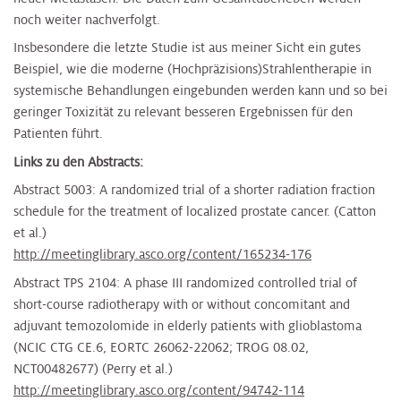
noch weiter nachverfolgt.
Insbesondere die letzte Studie ist aus meiner Sicht ein gutes
Beispiel, wie die moderne (Hochpräzisions)Strahlentherapie in
systemische Behandlungen eingebunden werden kann und so bei
geringer Toxizität zu relevant besseren Ergebnissen für den
Patienten führt.
Links zu den Abstracts:
Abstract 5003: A randomized trial of a shorter radiation fraction
schedule for the treatment of localized prostate cancer. (Catton
et al.)
http://meetinglibrary.asco.org/content/165234-176
Abstract TPS 2104: A phase III randomized controlled trial of
short-course radiotherapy with or without concomitant and
adjuvant temozolomide in elderly patients with glioblastoma
(NCIC CTG CE.6, EORTC 26062-22062; TROG 08.02,
NCT00482677) (Perry et al.)
http://meetinglibrary.asco.org/content/94742-114