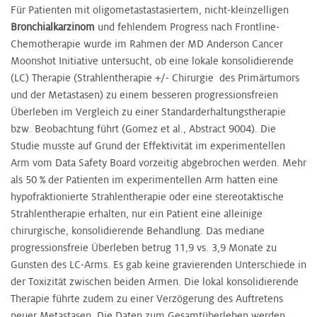
Für Patienten mit oligometastastasiertem, nicht-kleinzelligen
Bronchialkarzinom
und fehlendem Progress nach Frontline-
Chemotherapie wurde im Rahmen der MD Anderson Cancer
Moonshot Initiative untersucht, ob eine lokale konsolidierende
(LC) Therapie (Strahlentherapie +/- Chirurgie des Primärtumors
und der Metastasen) zu einem besseren progressionsfreien
Überleben im Vergleich zu einer Standarderhaltungstherapie
bzw. Beobachtung führt (Gomez et al., Abstract 9004). Die
Studie musste auf Grund der Effektivität im experimentellen
Arm vom Data Safety Board vorzeitig abgebrochen werden. Mehr
als 50 % der Patienten im experimentellen Arm hatten eine
hypofraktionierte Strahlentherapie oder eine stereotaktische
Strahlentherapie erhalten, nur ein Patient eine alleinige
chirurgische, konsolidierende Behandlung. Das mediane
progressionsfreie Überleben betrug 11,9 vs. 3,9 Monate zu
Gunsten des LC-Arms. Es gab keine gravierenden Unterschiede in
der Toxizität zwischen beiden Armen. Die lokal konsolidierende
Therapie führte zudem zu einer Verzögerung des Auftretens
neuer Metastasen. Die Daten zum Gesamtüberleben werden