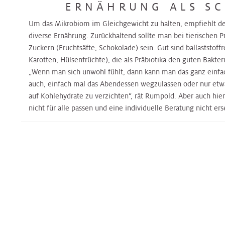
&
Orthopädie
Orthopädie
ERNÄHRUNG ALS SC
CT
Schilddrüsen-
Andrologie
Zentrum
Zentrum
Um das Mikrobiom im Gleichgewicht zu halten, empfiehlt der
diverse Ernährung. Zurückhaltend sollte man bei tierischen 
Palliative
Palliative
Zuckern (Fruchtsäfte, Schokolade) sein. Gut sind ballaststoff
Care
Care
Prostatazentrum
Speiseröhrenzentrum
Karotten, Hülsenfrüchte), die als Präbiotika den guten Bakte
„Wenn man sich unwohl fühlt, dann kann man das ganz einfach
Pathologie
Pathologie
auch, einfach mal das Abendessen wegzulassen oder nur etw
Sarkomzentrum
Thorax-
auf Kohlehydrate zu verzichten“, rät Rumpold. Aber auch hier 
Zentrum
nicht für alle passen und eine individuelle Beratung nicht ers
Physikalische
Physikalische
Schilddrüsen
Medizin
Medizin
Zentrum
Transplantationszentrum
Plastische
Plastische
Speiseröhrenzentrum
Chirurgie
Chirurgie
Thorax
Pneumologie
Pneumologie
Zentrum