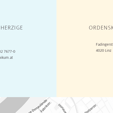
HERZIGE
ORDENSK
Fadingerst
4020 Linz
32 7677-0
nikum.at