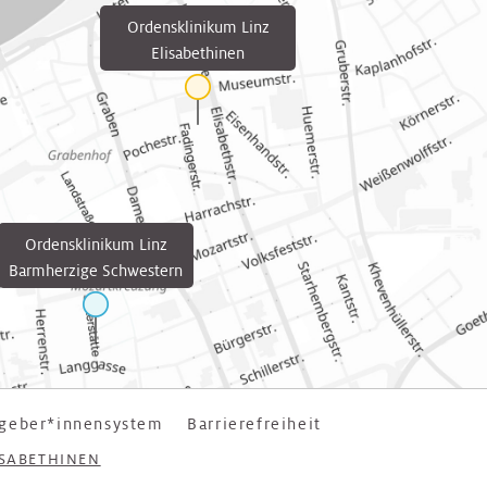
Ordensklinikum Linz
Elisabethinen
Ordensklinikum Linz
Barmherzige Schwestern
geber*innensystem
Barrierefreiheit
ISABETHINEN