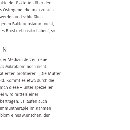
ukte der Bakterien über den
ss Östrogene, die man zu sich
werden und schließlich
 jenen Bakterienstamm nicht,
s Brustkrebsrisiko haben“, so
EN
 der Medizin derzeit neue
 das Mikrobiom noch nicht.
tienten profitieren. „Die Mutter
pold. Kommt es etwa durch die
an diese – unter speziellen
i wird mittels einer
ertragen. Es laufen auch
ne Immuntherapie im Rahmen
obiom eines Menschen, der