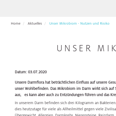
Pflege
Aufnahmetage
Hals,
Ethikberatung
für
Veranstaltungen
Nasen,
Beckenbodenzentrum
Brust-
Krebspatient*innen
Ohren
Dermatologie
Dermatologie
Dermatologie
Gesundheitszentrum
Studienanfragen:
Broschüren
Absolvent*innen
Home
Aktuelles
Unser Mikrobiom - Nutzen und Risiko
wiss.
&
Berufsdermatologisches
Selbsthilfegruppen
der
Arbeiten
Formulare
Haut
Diätologie
Gynäkologie
Zentrum
Diätologie
Darm-
für
Krebsakademie
zum
(BDZ)
Gesundheitszentrum
Eltern
Download
UNSER MI
Pflegepool
&
Herz
Ernährungsteam
Innere
Ernährungsteam
Kontakt
Elisabethinen
Kinder
Medizin
Brust-
EndoProthetikZentrum
Befunde
Gesundheitszentrum
anfordern
Kinderheilkunde
Gastroenterologie
Gastroenterologie
Krebsakademie
Beratungsangebote
Datum: 03.07.2020
&
Hals,
Gynäkologisches
Innviertel
Kinderspezialchirurgie
Nasen,
Darm-
Tumorzentrum
Unsere Darmflora hat beträchtlichen Einfluss auf unsere Ges
Patientenvorstellung
Gynäkologie
Gynäkologie
Ohren
Gesundheitszentrum
unser Wohlbefinden. Das Mikrobiom im Darm wirkt sich auf
im
&
&
aus, es kann aber auch zu Entzündungen führen und das Kre
Tumorboard
Lunge
Geburtshilfe
Geburtshilfe
Hautkrebszentrum
Hygiene,
EndoProthetikZentrum
In unserem Darm befinden sich drei Kilogramm an Bakterien. 
Mikrobiologie
dies heutzutage für viele als Allheilmittel gegen viele Zivili
Terminvereinbarung
Niere,
Hämatologie
Hämatologie
Hämatoonkologisches
und
Übergewicht, Allergien, Darmkrebs, Nierensteine, Reizdarm,