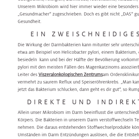
Nierenambulanz
Blase,
&
Harnblasenkrebs-
&
Zentrum
Tropenmedizin
Unserem Mikrobiom wird hier immer wieder eine besonders w
Prostata
Onkologie
Zentrum
Onkologie
„Gesundmacher“ zugeschrieben. Doch es gibt nicht „DAS“ gu
Gesundheit.
Terminvereinbarung
Hernien
Kinderurologie
Rheumaambulanz
Alternsmedizin
HNO,
Hautkrebszentrum
HNO,
Referenzzentrum
EIN ZWEISCHNEIDIGE
Kopf-
Kopf-
Die Wirkung der Darmbakterien kann mitunter sehr unterschie
und
Labors
und
Änderung/Bekanntgabe
Hämatoonkologisches
Interdisz.
etwa am Beispiel von Helicobacter pylori, einem Bakterium
Halschirurgie
Halschirurgie
Ihrer
Zentrum
Zentrum
besiedeln kann und bei der Hälfte der Bevölkerung vorkommt.
Kontaktdaten
Nuklearmedizin
f.
pylori mit den meisten Fällen des Magenkarzinoms assoziierb
Hygiene,
Hygiene,
Infektionsmedizin
Leiter des
Viszeralonkologischen Zentrums
am Ordensklinikum
Hernien
Mikrobiologie
Mikrobiologie
und
vermehrt zu saurem Reflux und Speiseröhrenkrebs. „Man kann
Zentrales
Orthopädie
Referenzzentrum
und
und
Mikrobiologie
jetzt das Bakterium schlucken, dann geht es dir gut“, so Rum
Bettenmanagement
Tropenmedizin
Tropenmedizin
DIREKTE UND INDIREK
Palliative
Gynäkologisches
Gynäkologisches
Allein unser Mikrobiom im Darm beeinflusst die unterschied
Zentrale
Care
Tumorzentrum
Kardiologie
Kardiologie
Tumorzentrum
Körpers. Die Bakterien in unserem Darm verstoffwechseln Tei
Probenannahme
nehmen. Die daraus entstehenden Stoffwechselprodukte kö
Umständen im Darm Entzündungen auslösen, die die Entste
Physikalische
Kopf-
Kinder-
Kinder-
Kopf-