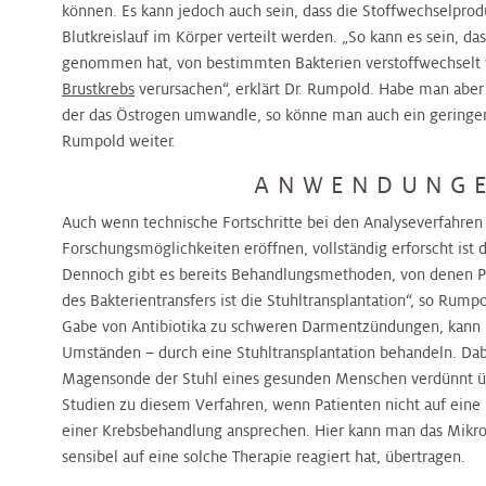
Klinische
können. Es kann jedoch auch sein, dass die Stoffwechselprod
Medizin
Hals
&
&
Hals-
Studienzentrale
Blutkreislauf im Körper verteilt werden. „So kann es sein, da
Tumorzentrum
Jugendheilkunde
Jugendheilkunde
Tumorzentrum
genommen hat, von bestimmten Bakterien verstoffwechselt 
Plastische
Brustkrebs
verursachen“, erklärt Dr. Rumpold. Habe man aber
Chirurgie
Nierenkrebszentrum
der das Östrogen umwandle, so könne man auch ein geringere
Kinderurologie
Kinderurologie
Nierenkrebszentrum
Rumpold weiter.
Pneumologie
Interdisziplinäres
ANWENDUNG
Klinische
Klinische
Peritonealkarzinose-
Zentrum
Psychologie
Psychologie
Zentrum
Auch wenn technische Fortschritte bei den Analyseverfahren
für
Forschungsmöglichkeiten eröffnen, vollständig erforscht ist
Radiologie
Infektionsmedizin
Dennoch gibt es bereits Behandlungsmethoden, von denen Pa
Labors
und
Labors
PET
des Bakterientransfers ist die Stuhltransplantation“, so Rum
Mikr
-
Radioonkologie
Gabe von Antibiotika zu schweren Darmentzündungen, kann m
CT
Umständen – durch eine Stuhltransplantation behandeln. Dabe
Nephrologie
Nephrologie
Zentrum
Magensonde der Stuhl eines gesunden Menschen verdünnt üb
Peritonealkarzinosezentrum
Rheumaambulanz
Studien zu diesem Verfahren, wenn Patienten nicht auf ei
Nuklearmedizin
Nuklearmedizin
einer Krebsbehandlung ansprechen. Hier kann man das Mikr
Prostatazentrum
PET
sensibel auf eine solche Therapie reagiert hat, übertragen.
Urologie
–