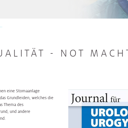
..
ALITÄT - NOT MACH
hnen eine Stomaanlage
t das Grundleiden, welches die
das Thema des
rund, und andere
und.