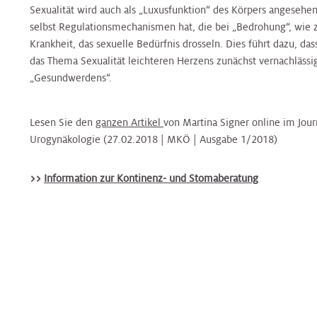
Nierenambulanz
Blase,
&
Harnblasenkrebs-
&
Zentrum
Sexualität wird auch als „Luxusfunktion“ des Körpers angesehen
Tropenmedizin
Prostata
Onkologie
Zentrum
Onkologie
selbst Regulationsmechanismen hat, die bei „Bedrohung“, wie 
Krankheit, das sexuelle Bedürfnis drosseln. Dies führt dazu, d
Terminvereinbarung
Hernien
Kinderurologie
das Thema Sexualität leichteren Herzens zunächst vernachläss
Rheumaambulanz
Alternsmedizin
HNO,
Hautkrebszentrum
HNO,
Referenzzentrum
„Gesundwerdens“.
Kopf-
Kopf-
und
Labors
und
Änderung/Bekanntgabe
Hämatoonkologisches
Interdisz.
Lesen Sie den
ganzen Artikel
von Martina Signer online im Jour
Halschirurgie
Halschirurgie
Ihrer
Zentrum
Zentrum
Urogynäkologie (27.02.2018 | MKÖ | Ausgabe 1/2018)
Kontaktdaten
Nuklearmedizin
f.
Hygiene,
Hygiene,
Infektionsmedizin
>>
Information zur Kontinenz- und Stomaberatung
Hernien
Mikrobiologie
Mikrobiologie
und
Zentrales
Orthopädie
Referenzzentrum
und
und
Mikrobiologie
Bettenmanagement
Tropenmedizin
Tropenmedizin
Palliative
Gynäkologisches
Gynäkologisches
Zentrale
Care
Tumorzentrum
Kardiologie
Kardiologie
Tumorzentrum
Probenannahme
Physikalische
Kopf-
Kinder-
Kinder-
Kopf-