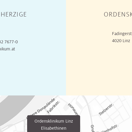
HERZIGE
ORDENSK
Fadingerst
4020 Linz
32 7677-0
nikum.at
Ordensklinikum Linz
Elisabethinen