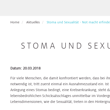
Pflege
Aufnahmetage
Hals,
Ethikberatung
für
Veranstaltungen
Nasen,
Beckenbodenzentrum
Brust-
Krebspatient*innen
Ohren
Dermatologie
Dermatologie
Dermatologie
Gesundheitszentrum
Studienanfragen:
Broschüren
Absolvent*innen
Home
Aktuelles
Stoma und Sexualität - Not macht erfinde.
wiss.
&
Berufsdermatologisches
Selbsthilfegruppen
der
Arbeiten
Formulare
Haut
Diätologie
Gynäkologie
Zentrum
Diätologie
Darm-
für
Krebsakademie
zum
(BDZ)
Gesundheitszentrum
Eltern
Download
STOMA UND SEXU
Pflegepool
&
Herz
Ernährungsteam
Innere
Ernährungsteam
Kontakt
Elisabethinen
Kinder
Medizin
Brust-
EndoProthetikZentrum
Befunde
Gesundheitszentrum
anfordern
Kinderheilkunde
Gastroenterologie
Gastroenterologie
Krebsakademie
Beratungsangebote
Datum: 20.03.2018
&
Hals,
Gynäkologisches
Innviertel
Kinderspezialchirurgie
Nasen,
Darm-
Tumorzentrum
Für viele Menschen, die damit konfrontiert werden, dass bei i
Patientenvorstellung
Gynäkologie
Gynäkologie
Ohren
Gesundheitszentrum
notwendig ist, tritt zuerst einmal ein Ausnahmezustand ein. Is
im
&
&
Anlegung eines Stomas bedingt, eine Krebserkrankung, steht 
Tumorboard
Lunge
Geburtshilfe
Geburtshilfe
Hautkrebszentrum
lebensbedrohlichen Schicksalsschlages unmittelbar im Vorderg
Hygiene,
EndoProthetikZentrum
Lebensdimensionen, wie die Sexualität, treten in den Hintergr
Mikrobiologie
Terminvereinbarung
Niere,
Hämatologie
Hämatologie
Hämatoonkologisches
und