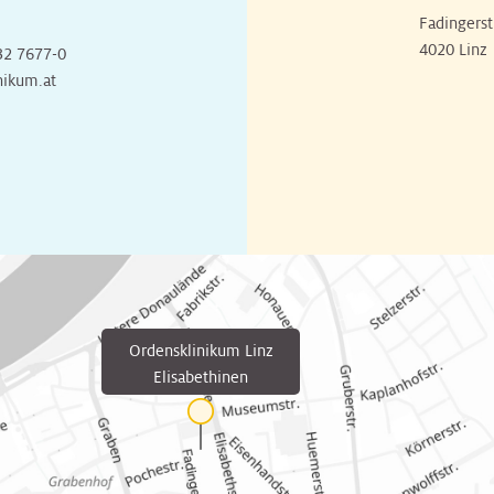
Fadingerst
4020 Linz
32 7677-0
nikum.at
Ordensklinikum Linz
Elisabethinen