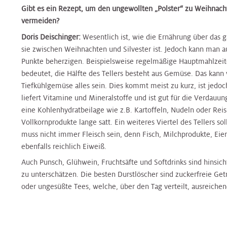
Klinische
Medizin
Hals
Gibt es ein Rezept, um den ungewollten „Polster“ zu Weihnach
&
&
Hals-
Studienzentrale
Tumorzentrum
vermeiden?
Jugendheilkunde
Jugendheilkunde
Tumorzentrum
Doris Deischinger:
Wesentlich ist, wie die Ernährung über das g
Plastische
sie zwischen Weihnachten und Silvester ist. Jedoch kann man au
Chirurgie
Nierenkrebszentrum
Kinderurologie
Kinderurologie
Nierenkrebszentrum
Punkte beherzigen. Beispielsweise regelmäßige Hauptmahlzeit
bedeutet, die Hälfte des Tellers besteht aus Gemüse. Das kann 
Pneumologie
Interdisziplinäres
Tiefkühlgemüse alles sein. Dies kommt meist zu kurz, ist jedoch
Klinische
Klinische
Peritonealkarzinose-
Zentrum
liefert Vitamine und Mineralstoffe und ist gut für die Verdauung
Psychologie
Psychologie
Zentrum
für
eine Kohlenhydratbeilage wie z.B. Kartoffeln, Nudeln oder Reis
Radiologie
Infektionsmedizin
Vollkornprodukte lange satt. Ein weiteres Viertel des Tellers so
Labors
und
Labors
PET
muss nicht immer Fleisch sein, denn Fisch, Milchprodukte, Eier
Mikr
-
ebenfalls reichlich Eiweiß.
Radioonkologie
CT
Auch Punsch, Glühwein, Fruchtsäfte und Softdrinks sind hinsicht
Nephrologie
Nephrologie
Zentrum
zu unterschätzen. Die besten Durstlöscher sind zuckerfreie Ge
Peritonealkarzinosezentrum
Rheumaambulanz
oder ungesüßte Tees, welche, über den Tag verteilt, ausreiche
Nuklearmedizin
Nuklearmedizin
Prostatazentrum
PET
Urologie
–