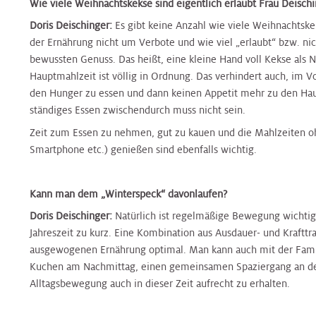
Wie viele Weihnachtskekse sind eigentlich erlaubt Frau Deisch
Nierenambulanz
Blase,
&
Harnblasenkrebs-
&
Zentrum
Tropenmedizin
Doris Deischinger:
Es gibt keine Anzahl wie viele Weihnachtskek
Prostata
Onkologie
Zentrum
Onkologie
der Ernährung nicht um Verbote und wie viel „erlaubt“ bzw. nic
Terminvereinbarung
Hernien
bewussten Genuss. Das heißt, eine kleine Hand voll Kekse als 
Kinderurologie
Rheumaambulanz
Alternsmedizin
HNO,
Hautkrebszentrum
HNO,
Referenzzentrum
Hauptmahlzeit ist völlig in Ordnung. Das verhindert auch, im 
Kopf-
Kopf-
den Hunger zu essen und dann keinen Appetit mehr zu den Hau
und
Labors
und
ständiges Essen zwischendurch muss nicht sein.
Änderung/Bekanntgabe
Hämatoonkologisches
Interdisz.
Halschirurgie
Halschirurgie
Zeit zum Essen zu nehmen, gut zu kauen und die Mahlzeiten o
Ihrer
Zentrum
Zentrum
Smartphone etc.) genießen sind ebenfalls wichtig.
Kontaktdaten
Nuklearmedizin
f.
Hygiene,
Hygiene,
Infektionsmedizin
Hernien
Mikrobiologie
Mikrobiologie
und
Kann man dem „Winterspeck“ davonlaufen?
Zentrales
Orthopädie
Referenzzentrum
und
und
Mikrobiologie
Bettenmanagement
Doris Deischinger:
Natürlich ist regelmäßige Bewegung wichtig
Tropenmedizin
Tropenmedizin
Jahreszeit zu kurz. Eine Kombination aus Ausdauer- und Krafttra
Palliative
Gynäkologisches
Gynäkologisches
ausgewogenen Ernährung optimal. Man kann auch mit der Fami
Zentrale
Care
Tumorzentrum
Kardiologie
Kardiologie
Tumorzentrum
Kuchen am Nachmittag, einen gemeinsamen Spaziergang an der
Probenannahme
Alltagsbewegung auch in dieser Zeit aufrecht zu erhalten.
Physikalische
Kopf-
Kinder-
Kinder-
Kopf-