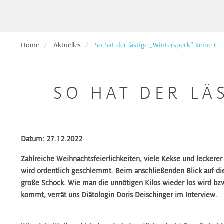
Pflege
Aufnahmetage
Hals,
Ethikberatung
für
Veranstaltungen
Nasen,
Beckenbodenzentrum
Brust-
Krebspatient*innen
Ohren
Dermatologie
Dermatologie
Dermatologie
Gesundheitszentrum
Studienanfragen:
Broschüren
Absolvent*innen
Home
Aktuelles
So hat der lästige „Winterspeck“ keine C...
wiss.
&
Berufsdermatologisches
Selbsthilfegruppen
der
Arbeiten
Formulare
Haut
Diätologie
Gynäkologie
Zentrum
Diätologie
Darm-
für
Krebsakademie
zum
(BDZ)
Gesundheitszentrum
Eltern
Download
SO HAT DER LÄ
Pflegepool
&
Herz
Ernährungsteam
Innere
Ernährungsteam
Kontakt
Elisabethinen
Kinder
Medizin
Brust-
EndoProthetikZentrum
Befunde
Gesundheitszentrum
anfordern
Kinderheilkunde
Gastroenterologie
Gastroenterologie
Krebsakademie
Beratungsangebote
Datum: 27.12.2022
&
Hals,
Gynäkologisches
Innviertel
Kinderspezialchirurgie
Nasen,
Darm-
Tumorzentrum
Zahlreiche Weihnachtsfeierlichkeiten, viele Kekse und lecker
Patientenvorstellung
Gynäkologie
Gynäkologie
Ohren
Gesundheitszentrum
wird ordentlich geschlemmt. Beim anschließenden Blick auf die
im
&
&
große Schock. Wie man die unnötigen Kilos wieder los wird bzw.
Tumorboard
Lunge
Geburtshilfe
Geburtshilfe
Hautkrebszentrum
kommt, verrät uns Diätologin Doris Deischinger im Interview.
Hygiene,
EndoProthetikZentrum
Mikrobiologie
Terminvereinbarung
Niere,
Hämatologie
Hämatologie
Hämatoonkologisches
und