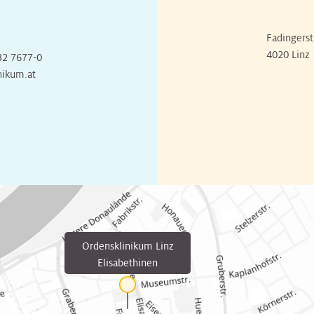
Fadingerst
4020 Linz
32 7677-0
nikum.at
Ordensklinikum Linz
Elisabethinen