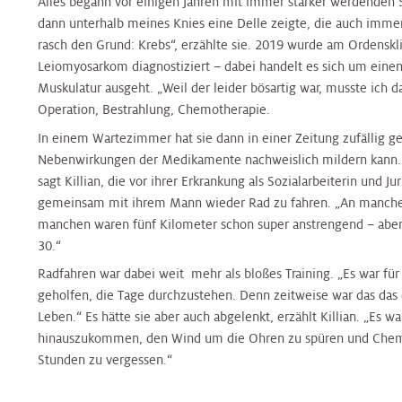
Alles begann vor einigen Jahren mit immer stärker werdenden 
Nierenambulanz
Blase,
&
Harnblasenkrebs-
&
Zentrum
Tropenmedizin
dann unterhalb meines Knies eine Delle zeigte, die auch imme
Prostata
Onkologie
Zentrum
Onkologie
rasch den Grund: Krebs“, erzählte sie. 2019 wurde am Ordenskli
Leiomyosarkom diagnostiziert – dabei handelt es sich um einen
Terminvereinbarung
Hernien
Kinderurologie
Muskulatur ausgeht. „Weil der leider bösartig war, musste ich 
Rheumaambulanz
Alternsmedizin
HNO,
Hautkrebszentrum
HNO,
Referenzzentrum
Operation, Bestrahlung, Chemotherapie.
Kopf-
Kopf-
und
Labors
und
In einem Wartezimmer hat sie dann in einer Zeitung zufällig g
Änderung/Bekanntgabe
Hämatoonkologisches
Interdisz.
Halschirurgie
Halschirurgie
Nebenwirkungen der Medikamente nachweislich mildern kann. „
Ihrer
Zentrum
Zentrum
sagt Killian, die vor ihrer Erkrankung als Sozialarbeiterin und J
Kontaktdaten
Nuklearmedizin
f.
gemeinsam mit ihrem Mann wieder Rad zu fahren. „An manchen
Hygiene,
Hygiene,
Infektionsmedizin
manchen waren fünf Kilometer schon super anstrengend – aber
Hernien
Mikrobiologie
Mikrobiologie
und
30.“
Zentrales
Orthopädie
Referenzzentrum
und
und
Mikrobiologie
Bettenmanagement
Radfahren war dabei weit mehr als bloßes Training. „Es war für
Tropenmedizin
Tropenmedizin
geholfen, die Tage durchzustehen. Denn zeitweise war das das
Palliative
Gynäkologisches
Gynäkologisches
Leben.“ Es hätte sie aber auch abgelenkt, erzählt Killian. „Es 
Zentrale
Care
Tumorzentrum
Kardiologie
Kardiologie
Tumorzentrum
hinauszukommen, den Wind um die Ohren zu spüren und Chemo
Probenannahme
Stunden zu vergessen.“
Physikalische
Kopf-
Kinder-
Kinder-
Kopf-