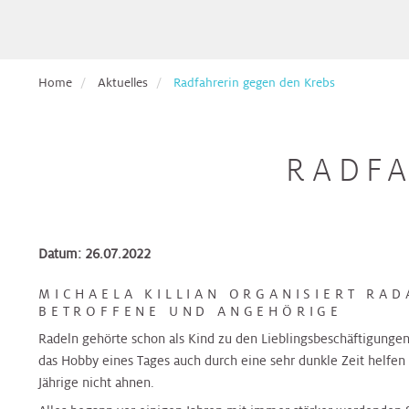
Pflege
Aufnahmetage
Hals,
Ethikberatung
für
Veranstaltungen
Nasen,
Beckenbodenzentrum
Brust-
Krebspatient*innen
Ohren
Dermatologie
Dermatologie
Dermatologie
Gesundheitszentrum
Studienanfragen:
Broschüren
Absolvent*innen
Home
Aktuelles
Radfahrerin gegen den Krebs
wiss.
&
Berufsdermatologisches
Selbsthilfegruppen
der
Arbeiten
Formulare
Haut
Diätologie
Gynäkologie
Zentrum
Diätologie
Darm-
für
Krebsakademie
zum
(BDZ)
Gesundheitszentrum
Eltern
Download
RADFA
Pflegepool
&
Herz
Ernährungsteam
Innere
Ernährungsteam
Kontakt
Elisabethinen
Kinder
Medizin
Brust-
EndoProthetikZentrum
Befunde
Gesundheitszentrum
anfordern
Kinderheilkunde
Gastroenterologie
Gastroenterologie
Krebsakademie
Beratungsangebote
Datum: 26.07.2022
&
Hals,
Gynäkologisches
Innviertel
Kinderspezialchirurgie
Nasen,
Darm-
Tumorzentrum
Patientenvorstellung
MICHAELA KILLIAN ORGANISIERT RA
Gynäkologie
Gynäkologie
Ohren
Gesundheitszentrum
BETROFFENE UND ANGEHÖRIGE
im
&
&
Tumorboard
Radeln gehörte schon als Kind zu den Lieblingsbeschäftigungen 
Lunge
Geburtshilfe
Geburtshilfe
Hautkrebszentrum
das Hobby eines Tages auch durch eine sehr dunkle Zeit helfen
Hygiene,
EndoProthetikZentrum
Jährige nicht ahnen.
Mikrobiologie
Terminvereinbarung
Niere,
Hämatologie
Hämatologie
Hämatoonkologisches
und