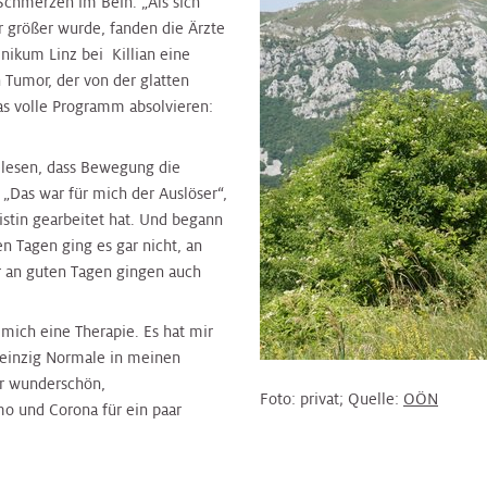
Schmerzen im Bein. „Als sich
r größer wurde, fanden die Ärzte
nikum Linz bei Killian eine
 Tumor, der von der glatten
das volle Programm absolvieren:
elesen, dass Bewegung die
Das war für mich der Auslöser“,
uristin gearbeitet hat. Und begann
 Tagen ging es gar nicht, an
 an guten Tagen gingen auch
 mich eine Therapie. Es hat mir
 einzig Normale in meinen
war wunderschön,
Foto: privat; Quelle:
OÖN
 und Corona für ein paar