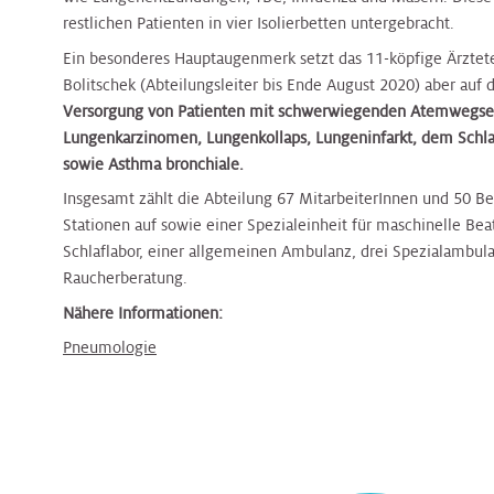
Nierenambulanz
Blase,
&
Harnblasenkrebs-
&
Zentrum
Tropenmedizin
restlichen Patienten in vier Isolierbetten untergebracht.
Prostata
Onkologie
Zentrum
Onkologie
Ein besonderes Hauptaugenmerk setzt das 11-köpfige Ärztet
Terminvereinbarung
Bolitschek (Abteilungsleiter bis Ende August 2020) aber auf 
Hernien
Kinderurologie
Rheumaambulanz
Versorgung von Patienten mit schwerwiegenden Atemwegse
Alternsmedizin
HNO,
Hautkrebszentrum
HNO,
Referenzzentrum
Lungenkarzinomen, Lungenkollaps, Lungeninfarkt, dem Sch
Kopf-
Kopf-
sowie Asthma bronchiale.
und
Labors
und
Änderung/Bekanntgabe
Hämatoonkologisches
Interdisz.
Halschirurgie
Halschirurgie
Insgesamt zählt die Abteilung 67 MitarbeiterInnen und 50 Bet
Ihrer
Zentrum
Zentrum
Stationen auf sowie einer Spezialeinheit für maschinelle B
Kontaktdaten
Nuklearmedizin
f.
Schlaflabor, einer allgemeinen Ambulanz, drei Spezialambul
Hygiene,
Hygiene,
Infektionsmedizin
Raucherberatung.
Hernien
Mikrobiologie
Mikrobiologie
und
Zentrales
Orthopädie
Referenzzentrum
Nähere Informationen:
und
und
Mikrobiologie
Bettenmanagement
Tropenmedizin
Tropenmedizin
Pneumologie
Palliative
Gynäkologisches
Gynäkologisches
Zentrale
Care
Tumorzentrum
Kardiologie
Kardiologie
Tumorzentrum
Probenannahme
Physikalische
Kopf-
Kinder-
Kinder-
Kopf-