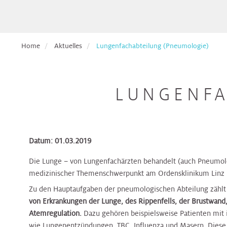
Pflege
Aufnahmetage
Hals,
Ethikberatung
für
Veranstaltungen
Nasen,
Beckenbodenzentrum
Brust-
Krebspatient*innen
Ohren
Dermatologie
Dermatologie
Dermatologie
Gesundheitszentrum
Studienanfragen:
Broschüren
Absolvent*innen
Home
Aktuelles
Lungenfachabteilung (Pneumologie)
wiss.
&
Berufsdermatologisches
Selbsthilfegruppen
der
Arbeiten
Formulare
Haut
Diätologie
Gynäkologie
Zentrum
Diätologie
Darm-
für
Krebsakademie
zum
(BDZ)
Gesundheitszentrum
Eltern
Download
LUNGENFA
Pflegepool
&
Herz
Ernährungsteam
Innere
Ernährungsteam
Kontakt
Elisabethinen
Kinder
Medizin
Brust-
EndoProthetikZentrum
Befunde
Gesundheitszentrum
anfordern
Kinderheilkunde
Gastroenterologie
Gastroenterologie
Krebsakademie
Beratungsangebote
Datum: 01.03.2019
&
Hals,
Gynäkologisches
Innviertel
Kinderspezialchirurgie
Nasen,
Darm-
Tumorzentrum
Die Lunge – von Lungenfachärzten behandelt (auch Pneumolo
Patientenvorstellung
Gynäkologie
Gynäkologie
Ohren
Gesundheitszentrum
medizinischer Themenschwerpunkt am Ordensklinikum Linz E
im
&
&
Tumorboard
Lunge
Geburtshilfe
Geburtshilfe
Hautkrebszentrum
Zu den Hauptaufgaben der pneumologischen Abteilung zählt
Hygiene,
EndoProthetikZentrum
von Erkrankungen der Lunge, des Rippenfells, der Brustwand,
Mikrobiologie
Atemregulation.
Dazu gehören beispielsweise Patienten mit
Terminvereinbarung
Niere,
Hämatologie
Hämatologie
Hämatoonkologisches
und
wie Lungenentzündungen, TBC, Influenza und Masern. Diese