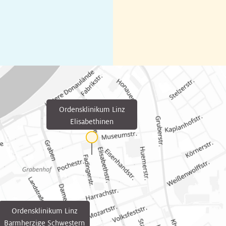
Ordensklinikum Linz
Elisabethinen
Ordensklinikum Linz
Barmherzige Schwestern