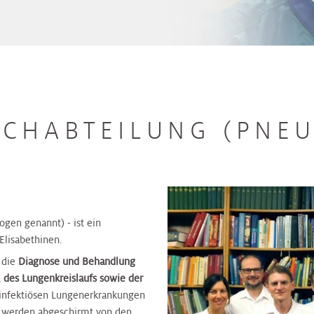
CHABTEILUNG (PNE
gen genannt) - ist ein
lisabethinen.
 die
Diagnose und Behandlung
 des Lungenkreislaufs sowie der
 infektiösen Lungenerkrankungen
 werden abgeschirmt von den