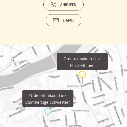
ANRUFEN
E-MAIL
Ordensklinikum Linz
Elisabethinen
Ordensklinikum Linz
Barmherzige Schwestern