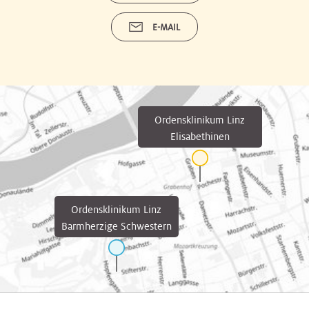
E-MAIL
Ordensklinikum Linz
Elisabethinen
Ordensklinikum Linz
Barmherzige Schwestern