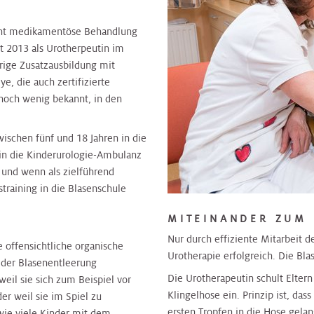
nicht medikamentöse Behandlung
it 2013 als Urotherpeutin im
hrige Zusatzausbildung mit
e, die auch zertifizierte
e noch wenig bekannt, in den
ischen fünf und 18 Jahren in die
 in die Kinderurologie-Ambulanz
 und wenn als zielführend
training in die Blasenschule
MITEINANDER ZUM
Nur durch effiziente Mitarbeit d
 offensichtliche organische
Urotherapie erfolgreich. Die Blas
 der Blasenentleerung
Die Urotherapeutin schult Elter
weil sie sich zum Beispiel vor
Klingelhose ein. Prinzip ist, das
er weil sie im Spiel zu
ersten Tropfen in die Hose gelan
 wie viele Kinder mit dem