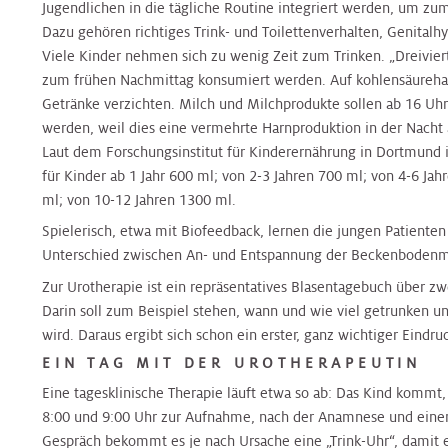
&
Orthopädie
Orthopädie
Jugendlichen in die tägliche Routine integriert werden, um zu
CT
Schilddrüsen-
Andrologie
Dazu gehören richtiges Trink- und Toilettenverhalten, Genita
Zentrum
Zentrum
Viele Kinder nehmen sich zu wenig Zeit zum Trinken. „Dreivier
Palliative
Palliative
zum frühen Nachmittag konsumiert werden. Auf kohlensäurehal
Care
Care
Prostatazentrum
Speiseröhrenzentrum
Getränke verzichten. Milch und Milchprodukte sollen ab 16 Uh
werden, weil dies eine vermehrte Harnproduktion in der Nacht a
Laut dem Forschungsinstitut für Kinderernährung in Dortmund
Pathologie
Pathologie
Sarkomzentrum
Thorax-
für Kinder ab 1 Jahr 600 ml; von 2-3 Jahren 700 ml; von 4-6 Jah
Zentrum
ml; von 10-12 Jahren 1300 ml.
Physikalische
Physikalische
Spielerisch, etwa mit Biofeedback, lernen die jungen Patienten
Schilddrüsen
Medizin
Medizin
Unterschied zwischen An- und Entspannung der Beckenbodenmu
Zentrum
Transplantationszentrum
Zur Urotherapie ist ein repräsentatives Blasentagebuch über z
Darin soll zum Beispiel stehen, wann und wie viel getrunken un
Plastische
Plastische
Speiseröhrenzentrum
wird. Daraus ergibt sich schon ein erster, ganz wichtiger Eindr
Chirurgie
Chirurgie
EIN TAG MIT DER UROTHERAPEUTIN
Thorax
Eine tagesklinische Therapie läuft etwa so ab: Das Kind kommt
Pneumologie
Pneumologie
Zentrum
8:00 und 9:00 Uhr zur Aufnahme, nach der Anamnese und eine
Gespräch bekommt es je nach Ursache eine „Trink-Uhr“, damit e