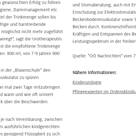
m gewünschten Erfolg zu führen.
und Stomaberatung, auch mit Er
lhygiene, Darmmanagement etc.
Einschulung zur Elektrostimulat
tel der Trinkmenge sollen bis
Beckenbodenmuskulatur sowie Sc
tige und harntreibende
Becken durch. Kontinenzhilfsmi
r möglichst nicht mehr zugeführt
Kräftigen und Entspannen des 
nregt“, sagt die Urotherapeutin.
Leistungsspektrum in der freiber
 ist die empfohlene Trinkmenge
ren: 800 ml; von 7-9 Jahren 900
Quelle: "OÖ Nachrichten" vom 7
 in der „Blasenschule“ den
Nähere Informationen:
skulatur zu spüren.
Kinderurologie
wei mal zwei Tage mitzubringen.
Pflegeexperten im Ordensklini
d wann und wie oft uriniert
uck über die Beschwerden.
, je nach Vereinbarung, zwischen
m ausführlichen kindgerechten
s genügend Flüssigkeit zu sich