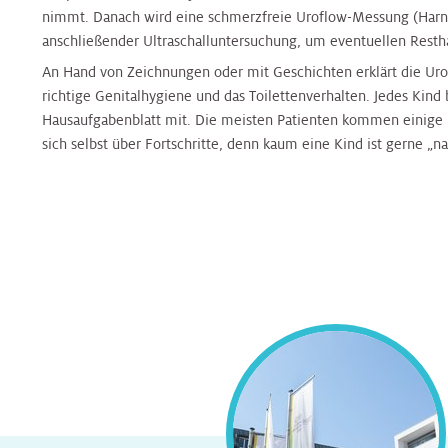
nimmt. Danach wird eine schmerzfreie Uroflow-Messung (Harn
Radiologie
Radiologie
Transplantationszentrum
anschließender Ultraschalluntersuchung, um eventuellen Restha
An Hand von Zeichnungen oder mit Geschichten erklärt die Uro
Radioonkologie
Radioonkologie
richtige Genitalhygiene und das Toilettenverhalten. Jedes Kind
Hausaufgabenblatt mit. Die meisten Patienten kommen einige M
sich selbst über Fortschritte, denn kaum eine Kind ist gerne „na
Urologie
Urologie
OP
OP
Onkologische
Onkologische
Tagesklinik
Tagesklinik
Operative
Operative
Tagesklinik
Tagesklinik