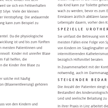
das Kind kann zur Toilette gehen
il sie sich ein Fehlverhalten
wach zu werden, bevor es zum E
t Silye. Viele der kleinen
Einnässen ärztlich abklären lass
er Verstopfung. Die andauernde
Lebensjahr dauern, vorher den 
ung kann zum Beispiel zu
SPEZIELLE UROTHE
entel. Da die physiologische
Sie umfasst die Betreuung von K
wicklung ist und bis zum fünften
meisten Fällen eine Folge von Sp
en meisten Patientinnen und
von Kindern im Säuglingsalter u
nnvoll. Kinder mit unreifer Blase
intermittierenden Katheterismus
m Fall helfen, die
bezüglich Hilfsmittel beraten.
n die Kinder ihre Blase zu
In Zusammenarbeit mit der Kon
notwendig, auch im Darmmanage
r solche mit häufig
STEIGENDER BEDAR
on (Blasenentleerung) gehören
Die Anzahl der Patienten steigt s
Bestandteil des kinderurologisch
Leid und seelische Belastung zu 
muss von den Kindern und
In ihrer Praxis in Linz arbeitet