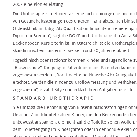
Nierenambulanz
Blase,
&
Harnblasenkrebs-
&
Zentrum
2007 eine Pionierleistung.
Tropenmedizin
Prostata
Onkologie
Zentrum
Onkologie
Die Urotherapie ist definiert als eine nicht chirurgische und 
von Gesundheitsstörungen des unteren Harntraktes. „Ich bin se
Terminvereinbarung
Hernien
Kinderurologie
Ordensklinikum tätig. Als Qualifikation brauchte ich eine einjä
Rheumaambulanz
Alternsmedizin
HNO,
Hautkrebszentrum
HNO,
Referenzzentrum
Diplom in Bremen“, sagt die DGKP und Urotherapeutin Anita Sily
Kopf-
Kopf-
Beckenboden-Kursleiterin ist. In Österreich ist die Urotherapi
und
Labors
und
Änderung/Bekanntgabe
skandinavischen Ländern ist sie seit rund 20 Jahren etabliert.
Hämatoonkologisches
Interdisz.
Halschirurgie
Halschirurgie
Ihrer
Zentrum
Zentrum
Tagesklinisch oder stationär kommen Kinder und Jugendliche zw
Kontaktdaten
Nuklearmedizin
f.
„Blasenschule“. Die jungen Patientinnen und Patienten können
Hygiene,
Hygiene,
Infektionsmedizin
zugewiesen werden. „Dort findet eine klinische Abklärung statt
Hernien
Mikrobiologie
Mikrobiologie
und
erachtet, werden die Kinder zu Uroflowmessung und Verhaltens
Zentrales
Orthopädie
Referenzzentrum
und
und
Mikrobiologie
zugewiesen“, erzählt Silye und erklärt ihren Aufgabenbereich.
Bettenmanagement
Tropenmedizin
Tropenmedizin
STANDARD-UROTHERAPIE
Palliative
Gynäkologisches
Sie umfasst die Behandlung von Blasenfunktionsstörungen ohne
Gynäkologisches
Zentrale
Care
Tumorzentrum
Ursache. Zum Klientel zählen Kinder, die den Beckenboden bei
Kardiologie
Kardiologie
Tumorzentrum
Probenannahme
unbewusst anspannen, die nicht auf die Toilette gehen wollen, 
dem Toilettengang im Kindergarten oder in der Schule ekeln od
Physikalische
Kopf-
Kinder-
Kinder-
Kopf-
abgelenkt sind und den Harn verhalten. „Man glaubt gar nicht,