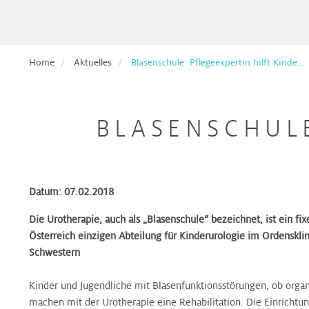
Pflege
Aufnahmetage
Hals,
Ethikberatung
für
Veranstaltungen
Nasen,
Beckenbodenzentrum
Brust-
Krebspatient*innen
Ohren
Dermatologie
Dermatologie
Dermatologie
Gesundheitszentrum
Studienanfragen:
Broschüren
Absolvent*innen
Home
Aktuelles
Blasenschule: Pflegeexpertin hilft Kinde...
wiss.
&
Berufsdermatologisches
Selbsthilfegruppen
der
Arbeiten
Formulare
Haut
Diätologie
Gynäkologie
Zentrum
Diätologie
Darm-
für
Krebsakademie
zum
(BDZ)
Gesundheitszentrum
Eltern
Download
BLASENSCHULE
Pflegepool
&
Herz
Ernährungsteam
Innere
Ernährungsteam
Kontakt
Elisabethinen
Kinder
Medizin
Brust-
EndoProthetikZentrum
Befunde
Gesundheitszentrum
anfordern
Kinderheilkunde
Gastroenterologie
Gastroenterologie
Krebsakademie
Beratungsangebote
Datum: 07.02.2018
&
Hals,
Gynäkologisches
Innviertel
Kinderspezialchirurgie
Nasen,
Darm-
Tumorzentrum
Die Urotherapie, auch als „Blasenschule“ bezeichnet, ist ein fix
Patientenvorstellung
Gynäkologie
Gynäkologie
Ohren
Gesundheitszentrum
Österreich einzigen Abteilung für Kinderurologie im Ordenskl
im
&
&
Schwestern
Tumorboard
Lunge
Geburtshilfe
Geburtshilfe
Hautkrebszentrum
Hygiene,
EndoProthetikZentrum
Kinder und Jugendliche mit Blasenfunktionsstörungen, ob organ
Mikrobiologie
Terminvereinbarung
Niere,
Hämatologie
Hämatologie
Hämatoonkologisches
machen mit der Urotherapie eine Rehabilitation. Die Einrichtun
und