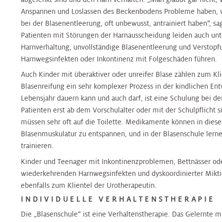
Klinische
Medizin
Hals
&
&
Hals-
Anspannen und Loslassen des Beckenbodens Probleme haben, we
Studienzentrale
Tumorzentrum
Jugendheilkunde
Jugendheilkunde
Tumorzentrum
bei der Blasenentleerung, oft unbewusst, antrainiert haben“, sag
Patienten mit Störungen der Harnausscheidung leiden auch unt
Plastische
Harnverhaltung, unvollständige Blasenentleerung und Verstopf
Chirurgie
Nierenkrebszentrum
Kinderurologie
Kinderurologie
Nierenkrebszentrum
Harnwegsinfekten oder Inkontinenz mit Folgeschäden führen.
Auch Kinder mit überaktiver oder unreifer Blase zählen zum Kli
Pneumologie
Interdisziplinäres
Klinische
Klinische
Peritonealkarzinose-
Blasenreifung ein sehr komplexer Prozess in der kindlichen Ent
Zentrum
Psychologie
Psychologie
Zentrum
Lebensjahr dauern kann und auch darf, ist eine Schulung bei d
für
Patienten erst ab dem Vorschulalter oder mit der Schulpflicht si
Radiologie
Infektionsmedizin
müssen sehr oft auf die Toilette. Medikamente können in diese
Labors
und
Labors
PET
Blasenmuskulatur zu entspannen, und in der Blasenschule lerne
Mikr
-
trainieren.
Radioonkologie
CT
Nephrologie
Nephrologie
Kinder und Teenager mit Inkontinenzproblemen, Bettnässer ode
Zentrum
Peritonealkarzinosezentrum
wiederkehrenden Harnwegsinfekten und dyskoordinierter Mikti
Rheumaambulanz
ebenfalls zum Klientel der Urotherapeutin.
Nuklearmedizin
Nuklearmedizin
Prostatazentrum
INDIVIDUELLE VERHALTENSTHERAPIE
PET
Urologie
Die „Blasenschule“ ist eine Verhaltenstherapie. Das Gelernte 
–