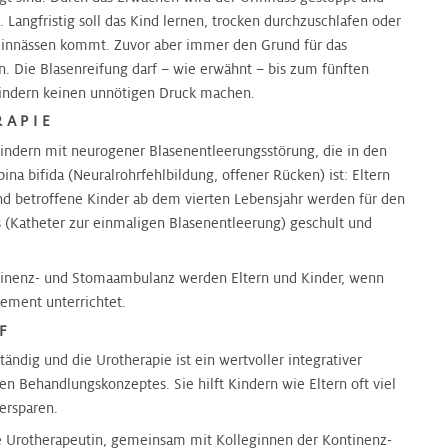
. Langfristig soll das Kind lernen, trocken durchzuschlafen oder
innässen kommt. Zuvor aber immer den Grund für das
en. Die Blasenreifung darf – wie erwähnt – bis zum fünften
Kindern keinen unnötigen Druck machen.
RAPIE
indern mit neurogener Blasenentleerungsstörung, die in den
ina bifida (Neuralrohrfehlbildung, offener Rücken) ist: Eltern
nd betroffene Kinder ab dem vierten Lebensjahr werden für den
 (Katheter zur einmaligen Blasenentleerung) geschult und
tinenz- und Stomaambulanz werden Eltern und Kinder, wenn
ment unterrichtet.
F
tändig und die Urotherapie ist ein wertvoller integrativer
en Behandlungskonzeptes. Sie hilft Kindern wie Eltern oft viel
ersparen.
 die Urotherapeutin, gemeinsam mit Kolleginnen der Kontinenz-